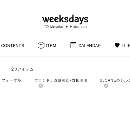
CONTENTS
ITEM
CALENDAR
I LI
全0アイテム
：フォーマル
ブランド：倉敷意匠×野田琺瑯
SLOANEのシ