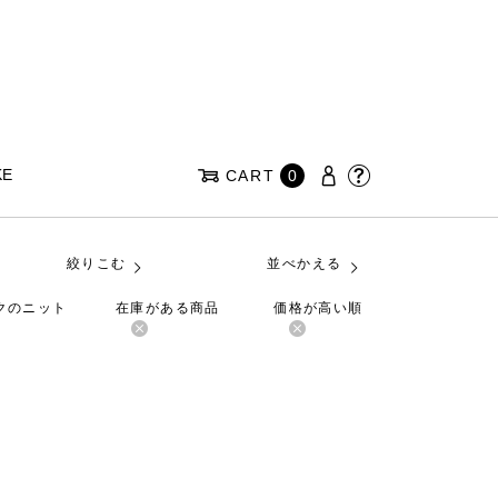
KE
CART
0
絞りこむ
並べかえる
ルクのニット
在庫がある商品
価格が高い順