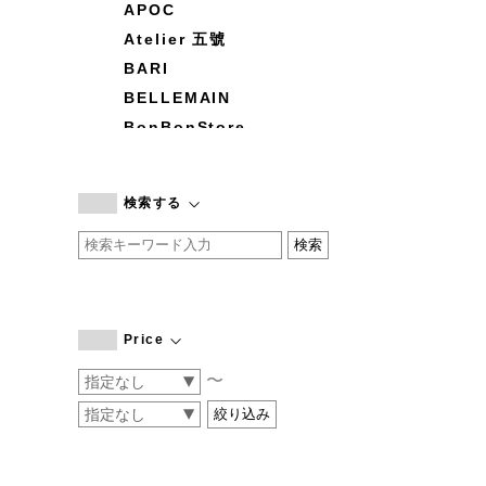
APOC
Atelier 五號
BARI
BELLEMAIN
BonBonStore
BOUQUET de L'UNE
branc branc
検索する
by basics
CATWORTH
chisaki
CI-VA
COGTHEBIGSMOKE
Price
cohan
〜
CONVERSE
DEAN & DELUCA
DRESS HERSELF
DUENDE