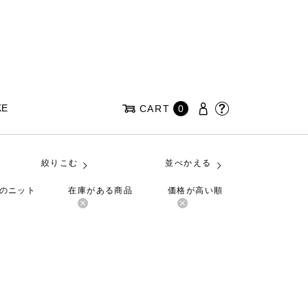
KE
CART
0
絞りこむ
並べかえる
クのニット
在庫がある商品
価格が高い順