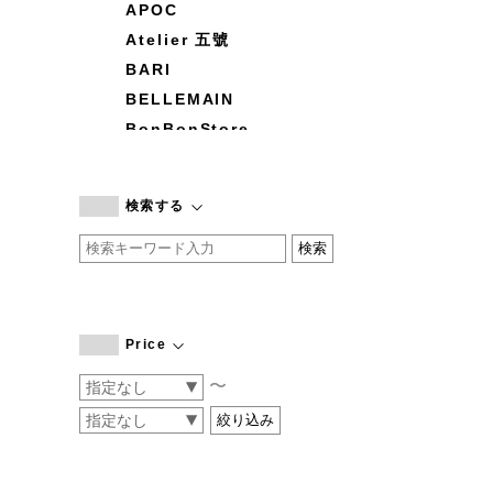
APOC
Atelier 五號
BARI
BELLEMAIN
BonBonStore
BOUQUET de L'UNE
branc branc
検索する
by basics
CATWORTH
chisaki
CI-VA
COGTHEBIGSMOKE
Price
cohan
〜
CONVERSE
DEAN & DELUCA
DRESS HERSELF
DUENDE