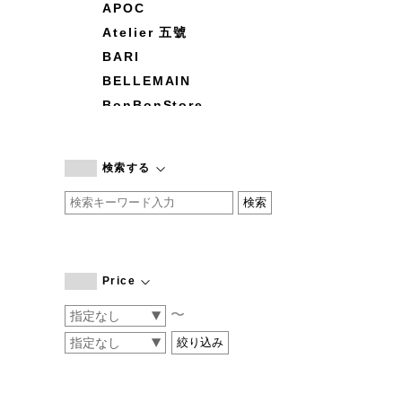
APOC
Atelier 五號
BARI
BELLEMAIN
BonBonStore
BOUQUET de L'UNE
branc branc
検索する
by basics
CATWORTH
chisaki
CI-VA
COGTHEBIGSMOKE
Price
cohan
〜
CONVERSE
DEAN & DELUCA
DRESS HERSELF
DUENDE