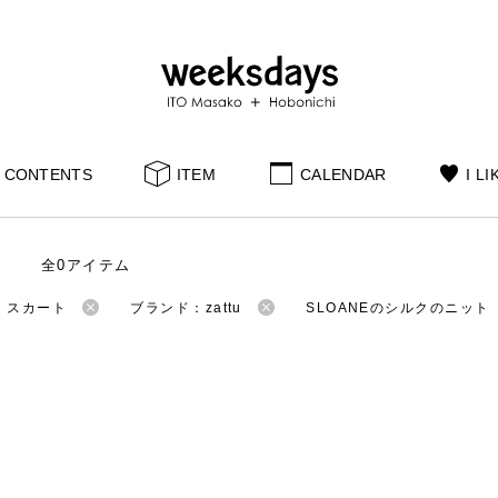
CONTENTS
ITEM
CALENDAR
I LI
全0アイテム
：スカート
ブランド：zattu
SLOANEのシルクのニット