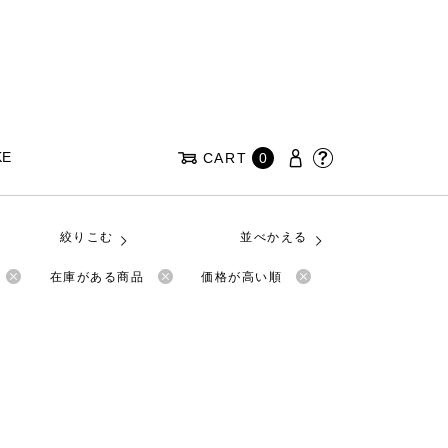
KE
CART
0
絞りこむ
並べかえる
在庫がある商品
価格が高い順