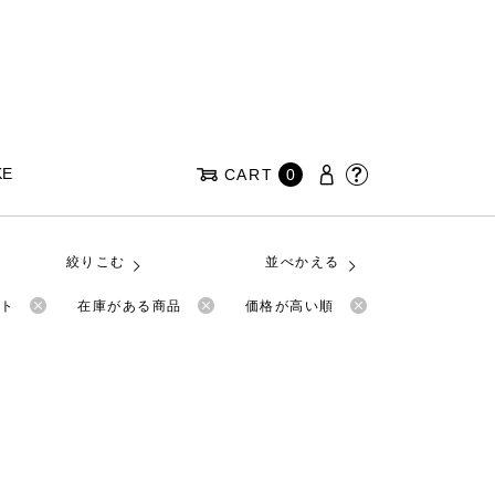
KE
CART
0
絞りこむ
並べかえる
ット
在庫がある商品
価格が高い順