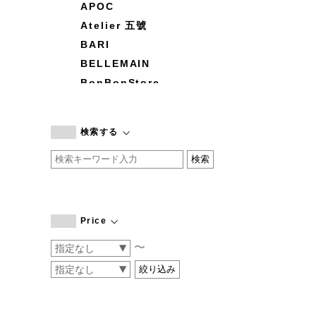
APOC
Atelier 五號
BARI
BELLEMAIN
BonBonStore
BOUQUET de L'UNE
branc branc
検索する
by basics
CATWORTH
chisaki
CI-VA
COGTHEBIGSMOKE
Price
cohan
〜
CONVERSE
DEAN & DELUCA
DRESS HERSELF
DUENDE