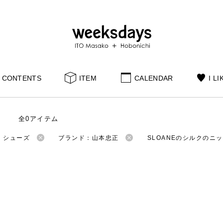
CONTENTS
ITEM
CALENDAR
I LI
全0アイテム
：シューズ
ブランド：山本忠正
SLOANEのシルクのニ