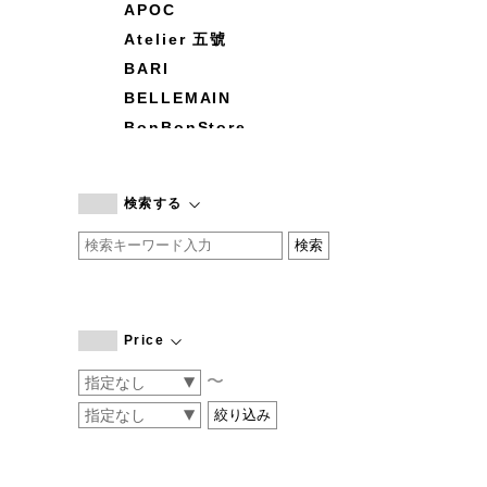
APOC
Atelier 五號
BARI
BELLEMAIN
BonBonStore
BOUQUET de L'UNE
branc branc
検索する
by basics
CATWORTH
chisaki
CI-VA
COGTHEBIGSMOKE
Price
cohan
〜
CONVERSE
DEAN & DELUCA
DRESS HERSELF
DUENDE