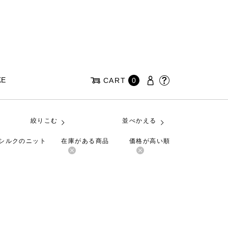
KE
CART
0
絞りこむ
並べかえる
のシルクのニット
在庫がある商品
価格が高い順