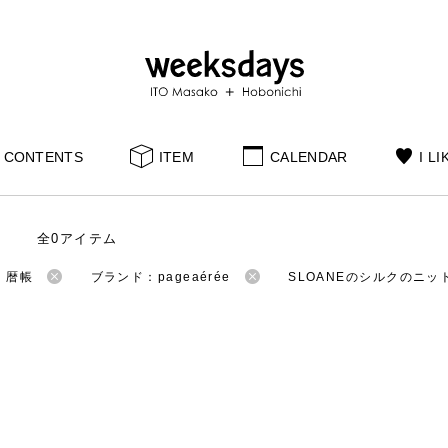
CONTENTS
ITEM
CALENDAR
I LI
全0アイテム
：暦帳
ブランド：pageaérée
SLOANEのシルクのニッ