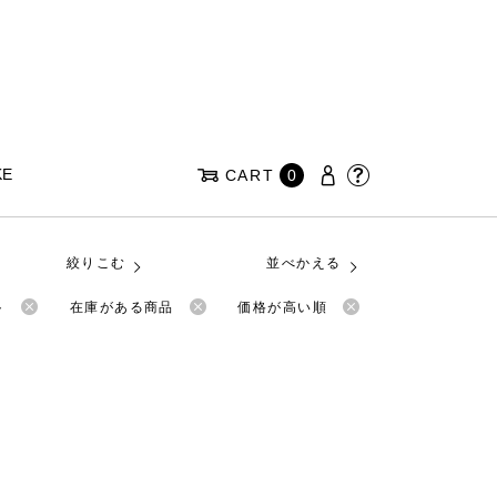
KE
CART
0
絞りこむ
並べかえる
ト
在庫がある商品
価格が高い順