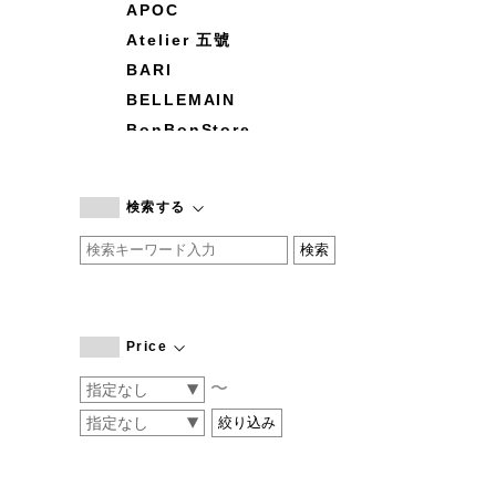
APOC
Atelier 五號
BARI
BELLEMAIN
BonBonStore
BOUQUET de L'UNE
branc branc
検索する
by basics
CATWORTH
chisaki
CI-VA
COGTHEBIGSMOKE
Price
cohan
〜
CONVERSE
DEAN & DELUCA
DRESS HERSELF
DUENDE