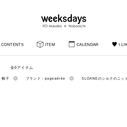
CONTENTS
ITEM
CALENDAR
I LI
全0アイテム
：帽子
ブランド：pageaérée
SLOANEのシルクのニッ