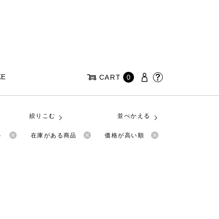
KE
CART
0
絞りこむ
並べかえる
ト
在庫がある商品
価格が高い順