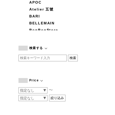
APOC
Atelier 五號
BARI
BELLEMAIN
BonBonStore
BOUQUET de L'UNE
branc branc
検索する
by basics
CATWORTH
chisaki
CI-VA
COGTHEBIGSMOKE
Price
cohan
〜
CONVERSE
DEAN & DELUCA
DRESS HERSELF
DUENDE