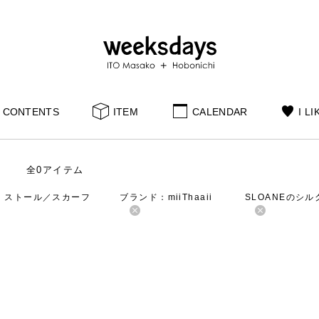
CONTENTS
ITEM
CALENDAR
I LI
全0アイテム
：ストール／スカーフ
ブランド：miiThaaii
SLOANEのシ