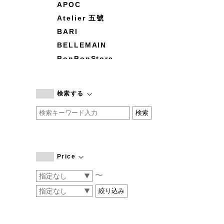
APOC
Atelier 五號
BARI
BELLEMAIN
BonBonStore
BOUQUET de L'UNE
branc branc
検索する
by basics
CATWORTH
chisaki
CI-VA
COGTHEBIGSMOKE
Price
cohan
〜
CONVERSE
DEAN & DELUCA
DRESS HERSELF
DUENDE