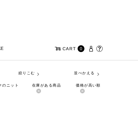
KE
CART
0
絞りこむ
並べかえる
ルクのニット
在庫がある商品
価格が高い順