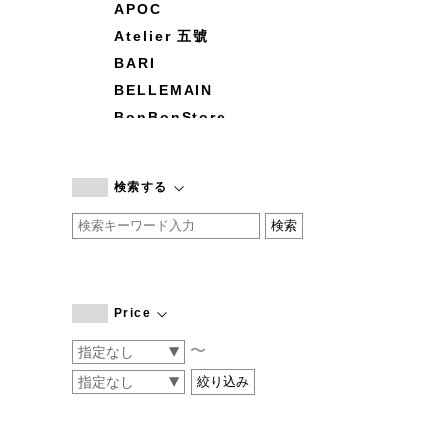
APOC
Atelier 五號
BARI
BELLEMAIN
BonBonStore
BOUQUET de L'UNE
branc branc
検索する
by basics
CATWORTH
chisaki
CI-VA
COGTHEBIGSMOKE
Price
cohan
〜
CONVERSE
DEAN & DELUCA
DRESS HERSELF
DUENDE