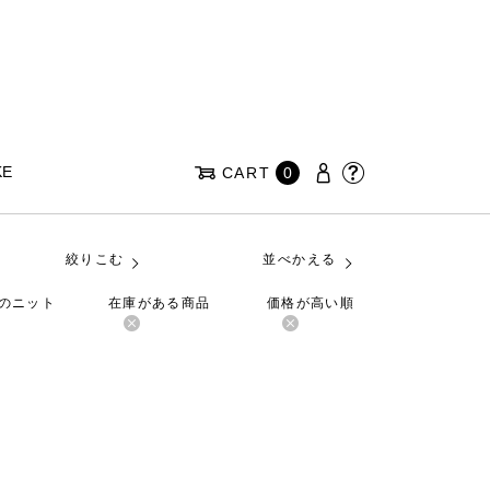
KE
CART
0
絞りこむ
並べかえる
クのニット
在庫がある商品
価格が高い順