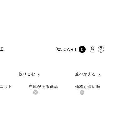
KE
CART
0
絞りこむ
並べかえる
のニット
在庫がある商品
価格が高い順