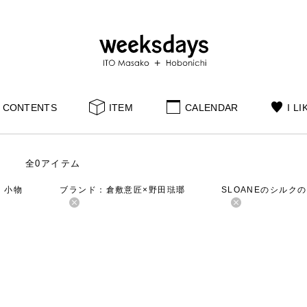
CONTENTS
ITEM
CALENDAR
I LI
全0アイテム
：小物
ブランド：倉敷意匠×野田琺瑯
SLOANEのシルク