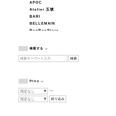
APOC
Atelier 五號
BARI
BELLEMAIN
BonBonStore
BOUQUET de L'UNE
branc branc
検索する
by basics
CATWORTH
chisaki
CI-VA
COGTHEBIGSMOKE
Price
cohan
〜
CONVERSE
DEAN & DELUCA
DRESS HERSELF
DUENDE