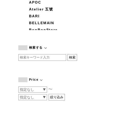
APOC
Atelier 五號
BARI
BELLEMAIN
BonBonStore
BOUQUET de L'UNE
branc branc
検索する
by basics
CATWORTH
chisaki
CI-VA
COGTHEBIGSMOKE
Price
cohan
〜
CONVERSE
DEAN & DELUCA
DRESS HERSELF
DUENDE