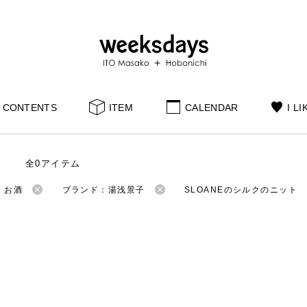
CONTENTS
ITEM
CALENDAR
I LI
全0アイテム
：お酒
ブランド：湯浅景子
SLOANEのシルクのニット