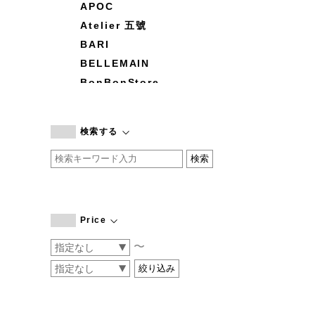
APOC
Atelier 五號
BARI
BELLEMAIN
BonBonStore
BOUQUET de L'UNE
branc branc
検索する
by basics
CATWORTH
chisaki
CI-VA
COGTHEBIGSMOKE
Price
cohan
〜
CONVERSE
DEAN & DELUCA
DRESS HERSELF
DUENDE