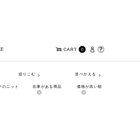
KE
CART
0
絞りこむ
並べかえる
ルクのニット
在庫がある商品
価格が高い順