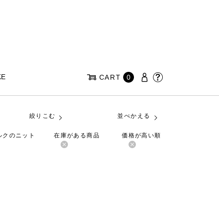
KE
CART
0
絞りこむ
並べかえる
シルクのニット
在庫がある商品
価格が高い順