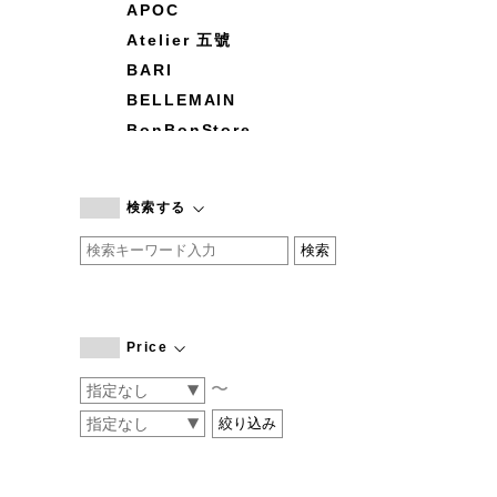
APOC
Atelier 五號
BARI
BELLEMAIN
BonBonStore
BOUQUET de L'UNE
branc branc
検索する
by basics
CATWORTH
chisaki
CI-VA
COGTHEBIGSMOKE
Price
cohan
〜
CONVERSE
DEAN & DELUCA
DRESS HERSELF
DUENDE