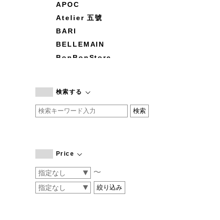
APOC
Atelier 五號
BARI
BELLEMAIN
BonBonStore
BOUQUET de L'UNE
branc branc
検索する
by basics
CATWORTH
chisaki
CI-VA
COGTHEBIGSMOKE
Price
cohan
〜
CONVERSE
DEAN & DELUCA
DRESS HERSELF
DUENDE