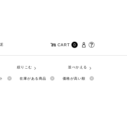
KE
CART
0
絞りこむ
並べかえる
ット
在庫がある商品
価格が高い順