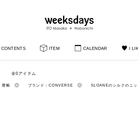
CONTENTS
ITEM
CALENDAR
I LI
全0アイテム
：暦帳
ブランド：CONVERSE
SLOANEのシルクのニ