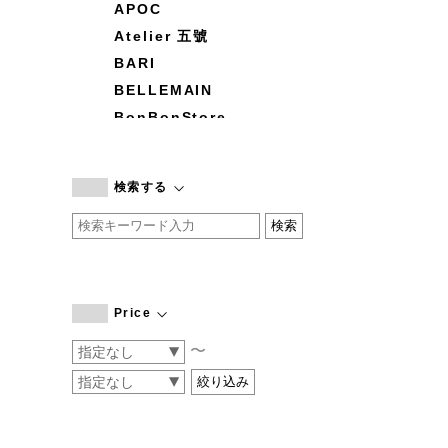
APOC
Atelier 五號
BARI
BELLEMAIN
BonBonStore
BOUQUET de L'UNE
branc branc
検索する
by basics
CATWORTH
chisaki
CI-VA
COGTHEBIGSMOKE
Price
cohan
〜
CONVERSE
DEAN & DELUCA
DRESS HERSELF
DUENDE