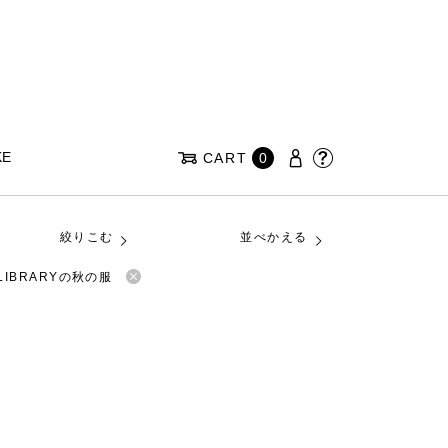
KE
CART
0
絞りこむ
並べかえる
 LIBRARYの秋の服