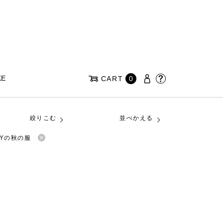
KE
CART
0
絞りこむ
並べかえる
ARYの秋の服