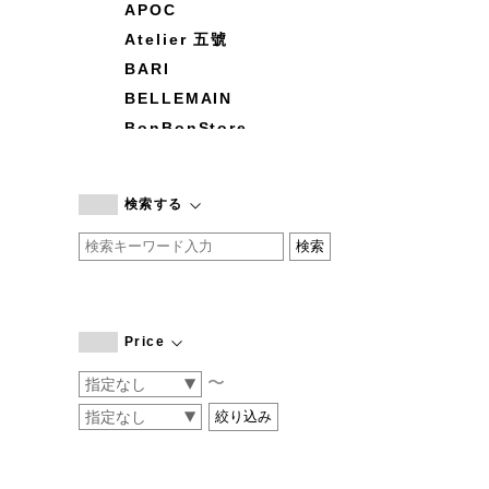
APOC
Atelier 五號
BARI
BELLEMAIN
BonBonStore
BOUQUET de L'UNE
branc branc
検索する
by basics
CATWORTH
chisaki
CI-VA
COGTHEBIGSMOKE
Price
cohan
〜
CONVERSE
DEAN & DELUCA
DRESS HERSELF
DUENDE