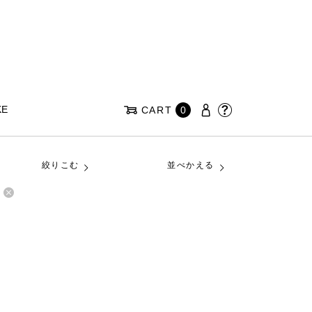
KE
CART
0
絞りこむ
並べかえる