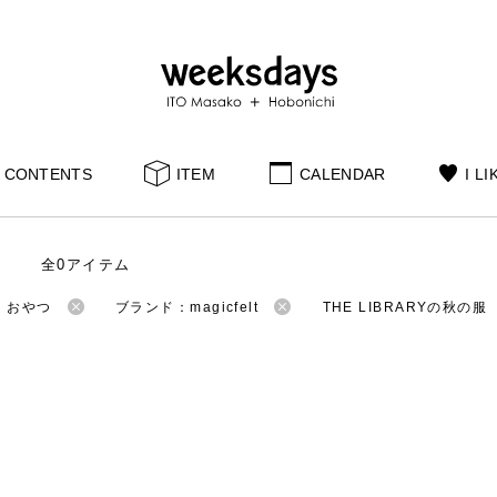
CONTENTS
ITEM
CALENDAR
I LI
全0アイテム
：おやつ
ブランド：magicfelt
THE LIBRARYの秋の服