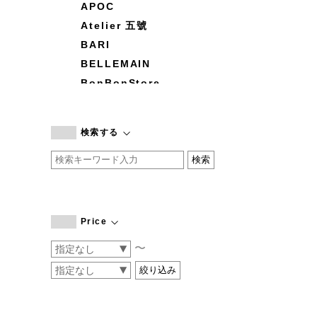
APOC
Atelier 五號
BARI
BELLEMAIN
BonBonStore
BOUQUET de L'UNE
branc branc
検索する
by basics
CATWORTH
chisaki
CI-VA
COGTHEBIGSMOKE
Price
cohan
〜
CONVERSE
DEAN & DELUCA
DRESS HERSELF
DUENDE