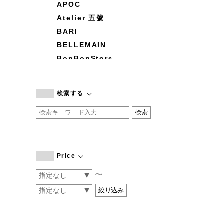
APOC
Atelier 五號
BARI
BELLEMAIN
BonBonStore
BOUQUET de L'UNE
branc branc
検索する
by basics
CATWORTH
chisaki
CI-VA
COGTHEBIGSMOKE
Price
cohan
〜
CONVERSE
DEAN & DELUCA
DRESS HERSELF
DUENDE