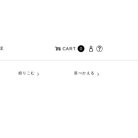
KE
CART
0
絞りこむ
並べかえる