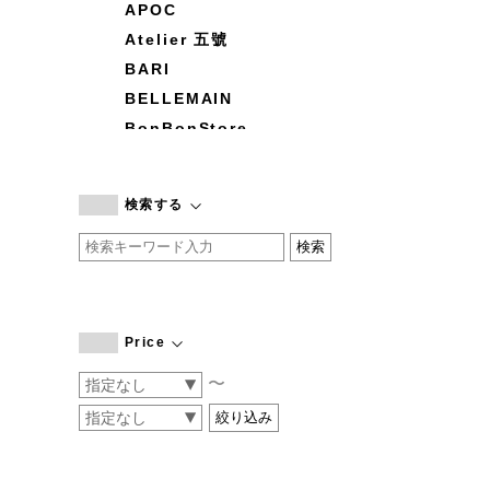
APOC
Atelier 五號
BARI
BELLEMAIN
BonBonStore
BOUQUET de L'UNE
branc branc
検索する
by basics
CATWORTH
chisaki
CI-VA
COGTHEBIGSMOKE
Price
cohan
〜
CONVERSE
DEAN & DELUCA
DRESS HERSELF
DUENDE