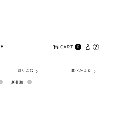
KE
CART
0
絞りこむ
並べかえる
新着順