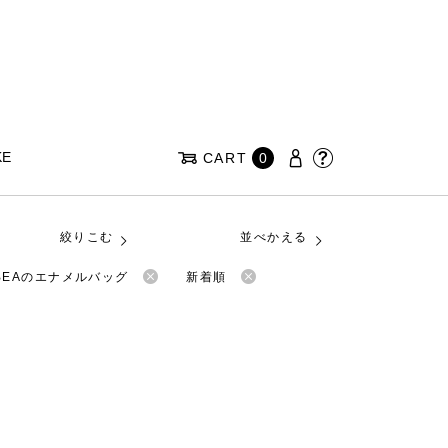
KE
CART
0
絞りこむ
並べかえる
BEAのエナメルバッグ
新着順