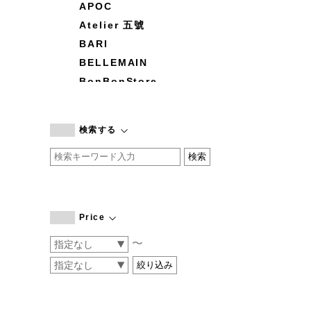
APOC
Atelier 五號
BARI
BELLEMAIN
BonBonStore
BOUQUET de L'UNE
branc branc
検索する
by basics
CATWORTH
chisaki
CI-VA
COGTHEBIGSMOKE
Price
cohan
〜
CONVERSE
DEAN & DELUCA
DRESS HERSELF
DUENDE