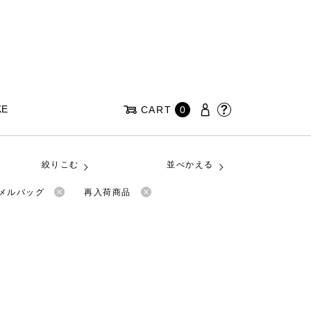
KE
CART
0
絞りこむ
並べかえる
ナメルバッグ
再入荷商品