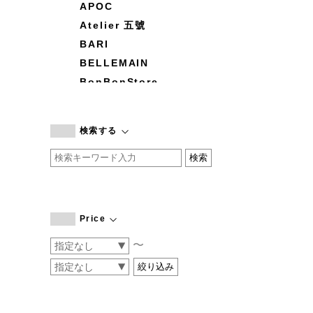
APOC
Atelier 五號
BARI
BELLEMAIN
BonBonStore
BOUQUET de L'UNE
branc branc
検索する
by basics
CATWORTH
chisaki
CI-VA
COGTHEBIGSMOKE
Price
cohan
〜
CONVERSE
DEAN & DELUCA
DRESS HERSELF
DUENDE