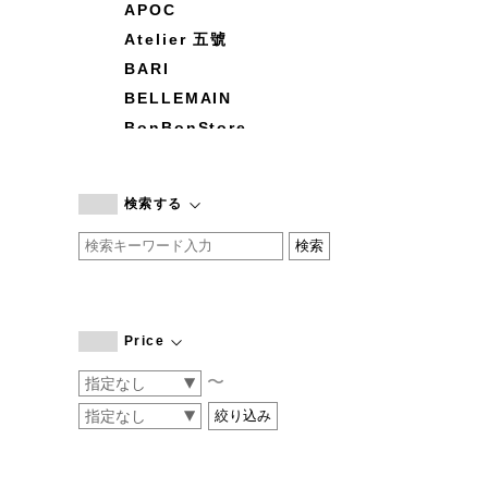
APOC
Atelier 五號
BARI
BELLEMAIN
BonBonStore
BOUQUET de L'UNE
branc branc
検索する
by basics
CATWORTH
chisaki
CI-VA
COGTHEBIGSMOKE
Price
cohan
〜
CONVERSE
DEAN & DELUCA
DRESS HERSELF
DUENDE