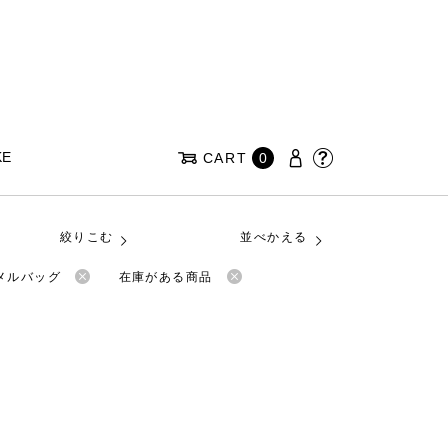
KE
CART
0
絞りこむ
並べかえる
ナメルバッグ
在庫がある商品