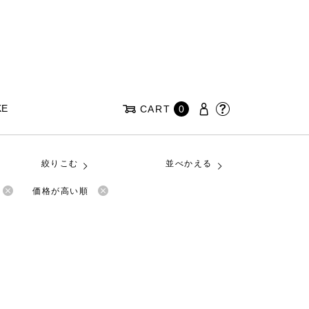
KE
CART
0
絞りこむ
並べかえる
価格が高い順