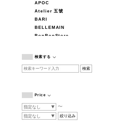
APOC
Atelier 五號
BARI
BELLEMAIN
BonBonStore
BOUQUET de L'UNE
branc branc
検索する
by basics
CATWORTH
chisaki
CI-VA
COGTHEBIGSMOKE
Price
cohan
〜
CONVERSE
DEAN & DELUCA
DRESS HERSELF
DUENDE