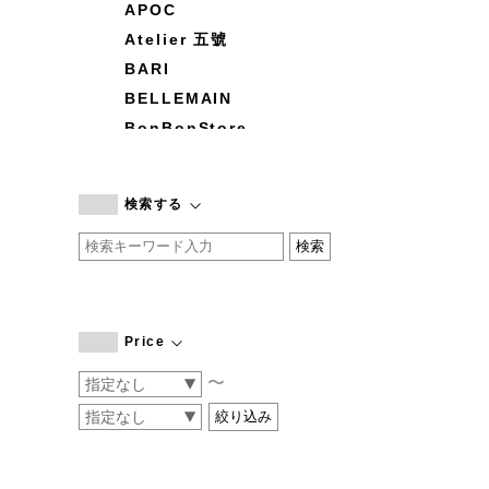
APOC
Atelier 五號
BARI
BELLEMAIN
BonBonStore
BOUQUET de L'UNE
branc branc
検索する
by basics
CATWORTH
chisaki
CI-VA
COGTHEBIGSMOKE
Price
cohan
〜
CONVERSE
DEAN & DELUCA
DRESS HERSELF
DUENDE