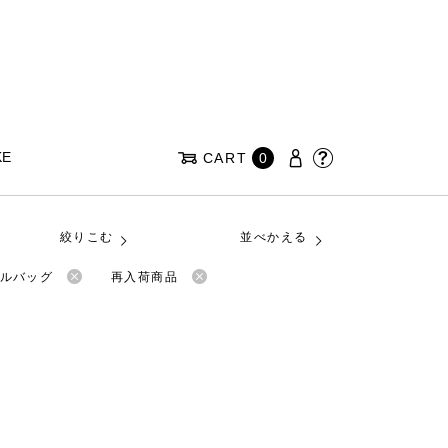
KE
CART
0
絞りこむ
並べかえる
メルバッグ
再入荷商品