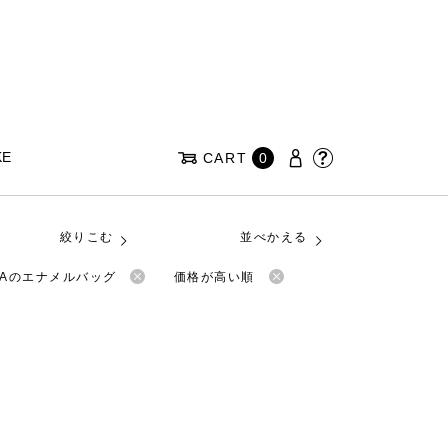
KE
CART
0
絞りこむ
並べかえる
EAのエナメルバッグ
価格が高い順