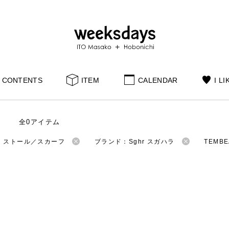
CONTENTS
ITEM
CALENDAR
I LI
全0アイテム
：ストール／スカーフ
ブランド：Sghr スガハラ
TEMB