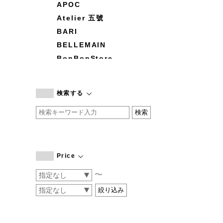
APOC
Atelier 五號
BARI
BELLEMAIN
BonBonStore
BOUQUET de L'UNE
branc branc
検索する
by basics
CATWORTH
chisaki
CI-VA
COGTHEBIGSMOKE
Price
cohan
〜
CONVERSE
DEAN & DELUCA
DRESS HERSELF
DUENDE