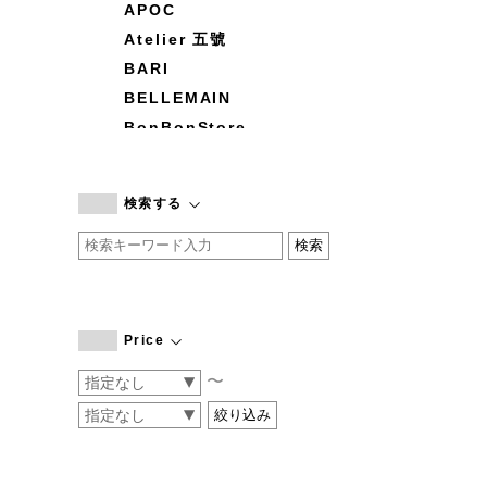
APOC
Atelier 五號
BARI
BELLEMAIN
BonBonStore
BOUQUET de L'UNE
branc branc
検索する
by basics
CATWORTH
chisaki
CI-VA
COGTHEBIGSMOKE
Price
cohan
〜
CONVERSE
DEAN & DELUCA
DRESS HERSELF
DUENDE