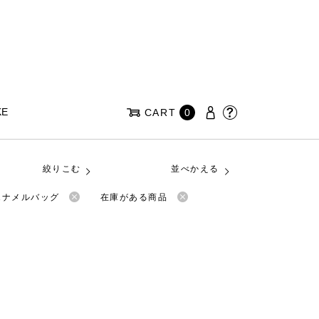
KE
CART
0
絞りこむ
並べかえる
のエナメルバッグ
在庫がある商品