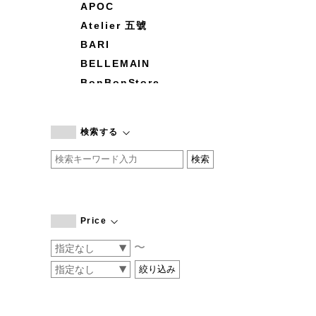
APOC
Atelier 五號
BARI
BELLEMAIN
BonBonStore
BOUQUET de L'UNE
branc branc
検索する
by basics
CATWORTH
chisaki
CI-VA
COGTHEBIGSMOKE
Price
cohan
〜
CONVERSE
DEAN & DELUCA
DRESS HERSELF
DUENDE