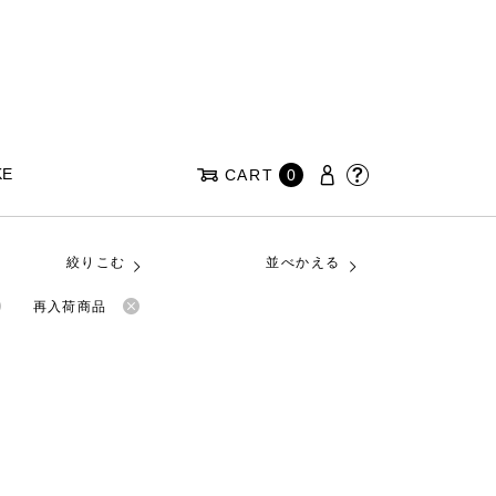
KE
CART
0
絞りこむ
並べかえる
再入荷商品