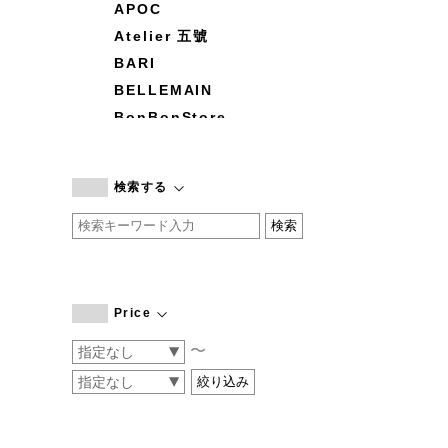
APOC
Atelier 五號
BARI
BELLEMAIN
BonBonStore
BOUQUET de L'UNE
branc branc
検索する
by basics
CATWORTH
chisaki
CI-VA
COGTHEBIGSMOKE
Price
cohan
〜
CONVERSE
DEAN & DELUCA
DRESS HERSELF
DUENDE