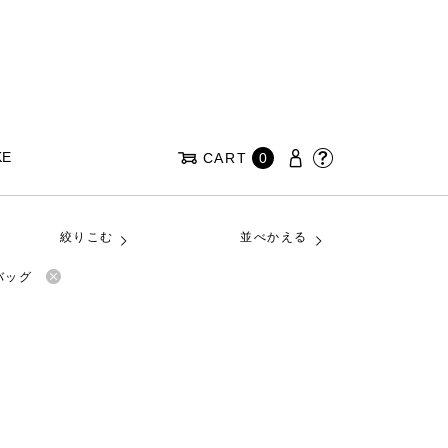
KE
CART
0
絞りこむ
並べかえる
バッグ