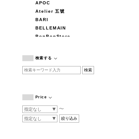
APOC
Atelier 五號
BARI
BELLEMAIN
BonBonStore
BOUQUET de L'UNE
branc branc
検索する
by basics
CATWORTH
chisaki
CI-VA
COGTHEBIGSMOKE
Price
cohan
〜
CONVERSE
DEAN & DELUCA
DRESS HERSELF
DUENDE