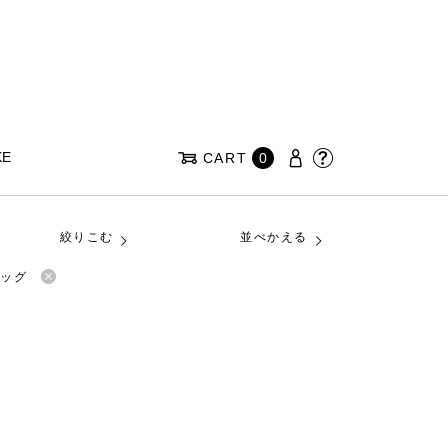
KE
CART
0
絞りこむ
並べかえる
バッグ