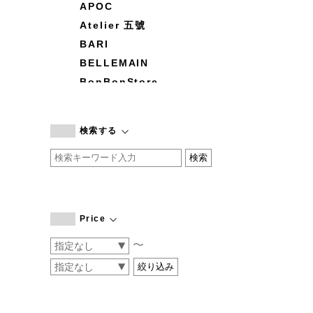
APOC
Atelier 五號
BARI
BELLEMAIN
BonBonStore
BOUQUET de L'UNE
branc branc
検索する
by basics
CATWORTH
chisaki
CI-VA
COGTHEBIGSMOKE
Price
cohan
〜
CONVERSE
DEAN & DELUCA
DRESS HERSELF
DUENDE