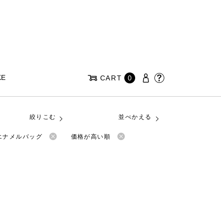
KE
CART
0
絞りこむ
並べかえる
のエナメルバッグ
価格が高い順