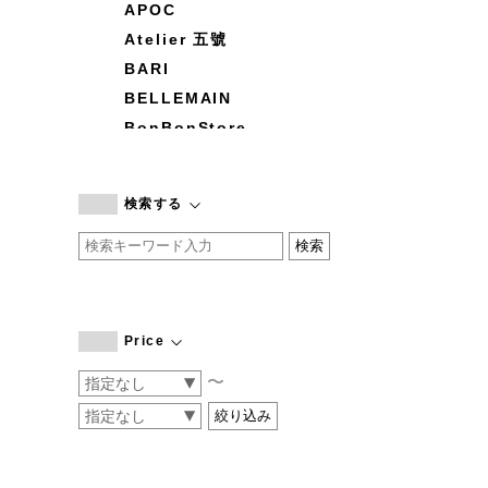
APOC
Atelier 五號
BARI
BELLEMAIN
BonBonStore
BOUQUET de L'UNE
branc branc
検索する
by basics
CATWORTH
chisaki
CI-VA
COGTHEBIGSMOKE
Price
cohan
〜
CONVERSE
DEAN & DELUCA
DRESS HERSELF
DUENDE