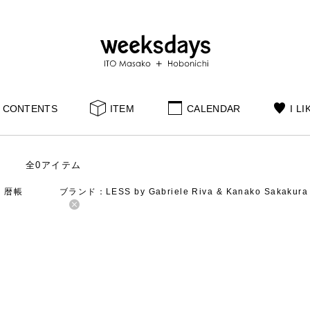
CONTENTS
ITEM
CALENDAR
I LI
全0アイテム
：暦帳
ブランド：LESS by Gabriele Riva & Kanako Sakakura