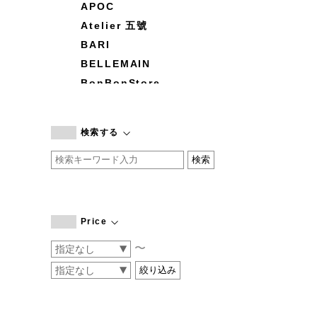
APOC
Atelier 五號
BARI
BELLEMAIN
BonBonStore
BOUQUET de L'UNE
branc branc
検索する
by basics
CATWORTH
chisaki
CI-VA
COGTHEBIGSMOKE
Price
cohan
〜
CONVERSE
DEAN & DELUCA
DRESS HERSELF
DUENDE