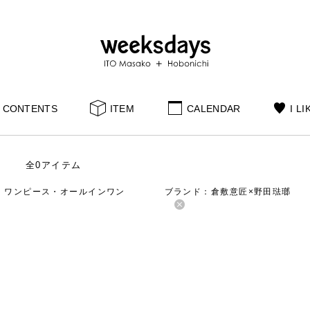
CONTENTS
ITEM
CALENDAR
I LI
全0アイテム
：ワンピース・オールインワン
ブランド：倉敷意匠×野田琺瑯