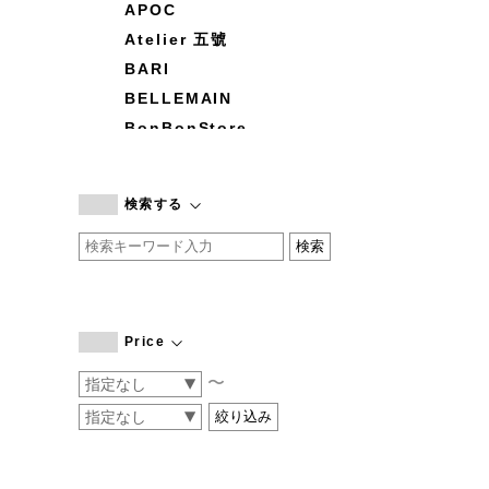
APOC
Atelier 五號
BARI
BELLEMAIN
BonBonStore
BOUQUET de L'UNE
branc branc
検索する
by basics
CATWORTH
chisaki
CI-VA
COGTHEBIGSMOKE
Price
cohan
〜
CONVERSE
DEAN & DELUCA
DRESS HERSELF
DUENDE