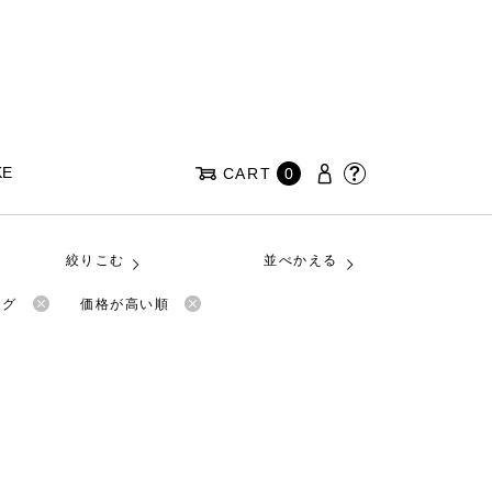
KE
CART
0
絞りこむ
並べかえる
ッグ
価格が高い順