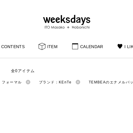
CONTENTS
ITEM
CALENDAR
I LI
全0アイテム
：フォーマル
ブランド：KEnTe
TEMBEAのエナメルバ