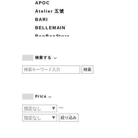
APOC
Atelier 五號
BARI
BELLEMAIN
BonBonStore
BOUQUET de L'UNE
branc branc
検索する
by basics
CATWORTH
chisaki
CI-VA
COGTHEBIGSMOKE
Price
cohan
〜
CONVERSE
DEAN & DELUCA
DRESS HERSELF
DUENDE