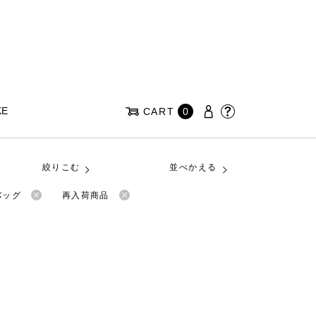
KE
CART
0
絞りこむ
並べかえる
バッグ
再入荷商品