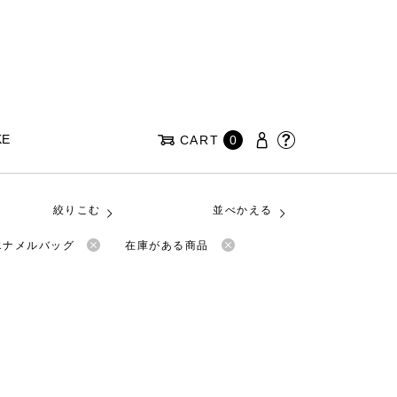
KE
CART
0
絞りこむ
並べかえる
のエナメルバッグ
在庫がある商品