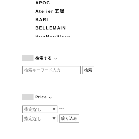
APOC
Atelier 五號
BARI
BELLEMAIN
BonBonStore
BOUQUET de L'UNE
branc branc
検索する
by basics
CATWORTH
chisaki
CI-VA
COGTHEBIGSMOKE
Price
cohan
〜
CONVERSE
DEAN & DELUCA
DRESS HERSELF
DUENDE