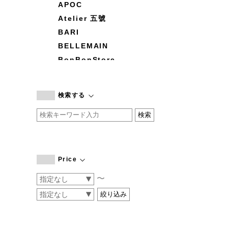
APOC
Atelier 五號
BARI
BELLEMAIN
BonBonStore
BOUQUET de L'UNE
branc branc
検索する
by basics
CATWORTH
chisaki
CI-VA
COGTHEBIGSMOKE
Price
cohan
〜
CONVERSE
DEAN & DELUCA
DRESS HERSELF
DUENDE