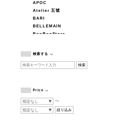
APOC
Atelier 五號
BARI
BELLEMAIN
BonBonStore
BOUQUET de L'UNE
branc branc
検索する
by basics
CATWORTH
chisaki
CI-VA
COGTHEBIGSMOKE
Price
cohan
〜
CONVERSE
DEAN & DELUCA
DRESS HERSELF
DUENDE