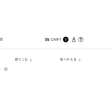
KE
CART
0
絞りこむ
並べかえる
グ