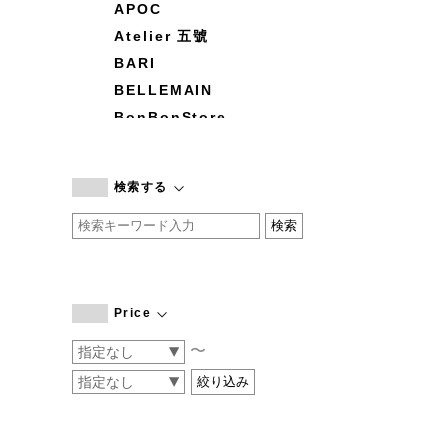
APOC
Atelier 五號
BARI
BELLEMAIN
BonBonStore
BOUQUET de L'UNE
branc branc
検索する
by basics
CATWORTH
chisaki
CI-VA
COGTHEBIGSMOKE
Price
cohan
〜
CONVERSE
DEAN & DELUCA
DRESS HERSELF
DUENDE