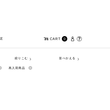
KE
CART
0
絞りこむ
並べかえる
再入荷商品