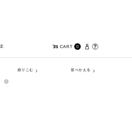
KE
CART
0
絞りこむ
並べかえる