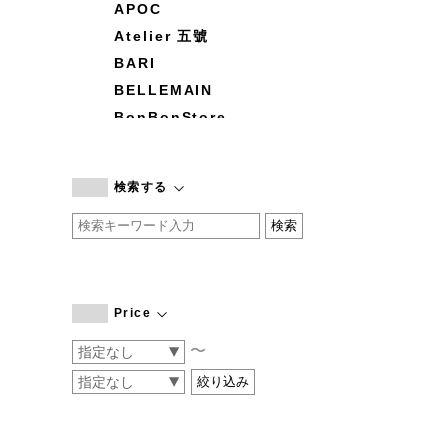
APOC
Atelier 五號
BARI
BELLEMAIN
BonBonStore
BOUQUET de L'UNE
branc branc
検索する
by basics
CATWORTH
chisaki
CI-VA
COGTHEBIGSMOKE
Price
cohan
〜
CONVERSE
DEAN & DELUCA
DRESS HERSELF
DUENDE