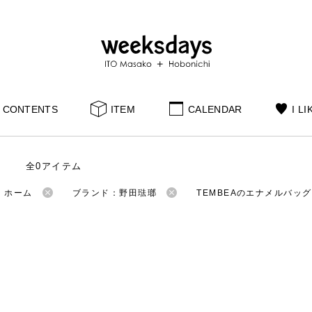
CONTENTS
ITEM
CALENDAR
I LI
全0アイテム
：ホーム
ブランド：野田琺瑯
TEMBEAのエナメルバッグ