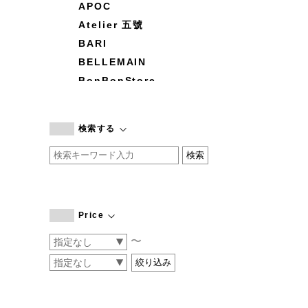
APOC
Atelier 五號
BARI
BELLEMAIN
BonBonStore
BOUQUET de L'UNE
branc branc
検索する
by basics
CATWORTH
chisaki
CI-VA
COGTHEBIGSMOKE
Price
cohan
〜
CONVERSE
DEAN & DELUCA
DRESS HERSELF
DUENDE