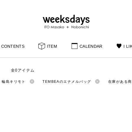
CONTENTS
ITEM
CALENDAR
I LI
全0アイテム
：輪島キリモト
TEMBEAのエナメルバッグ
在庫がある商