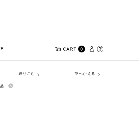
KE
CART
0
絞りこむ
並べかえる
品