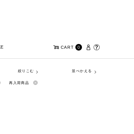
KE
CART
0
絞りこむ
並べかえる
再入荷商品