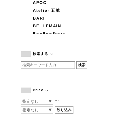
APOC
Atelier 五號
BARI
BELLEMAIN
BonBonStore
BOUQUET de L'UNE
branc branc
検索する
by basics
CATWORTH
chisaki
CI-VA
COGTHEBIGSMOKE
Price
cohan
〜
CONVERSE
DEAN & DELUCA
DRESS HERSELF
DUENDE