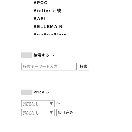
APOC
Atelier 五號
BARI
BELLEMAIN
BonBonStore
BOUQUET de L'UNE
branc branc
検索する
by basics
CATWORTH
chisaki
CI-VA
COGTHEBIGSMOKE
Price
cohan
〜
CONVERSE
DEAN & DELUCA
DRESS HERSELF
DUENDE