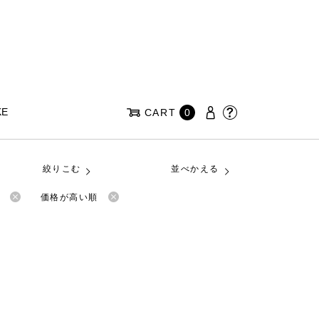
KE
CART
0
絞りこむ
並べかえる
価格が高い順