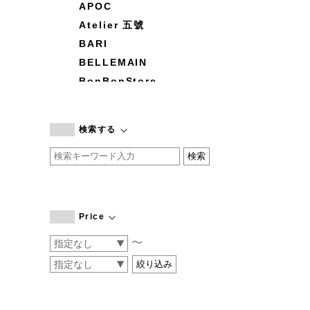
APOC
Atelier 五號
BARI
BELLEMAIN
BonBonStore
BOUQUET de L'UNE
branc branc
検索する
by basics
CATWORTH
chisaki
CI-VA
COGTHEBIGSMOKE
Price
cohan
〜
CONVERSE
DEAN & DELUCA
DRESS HERSELF
DUENDE