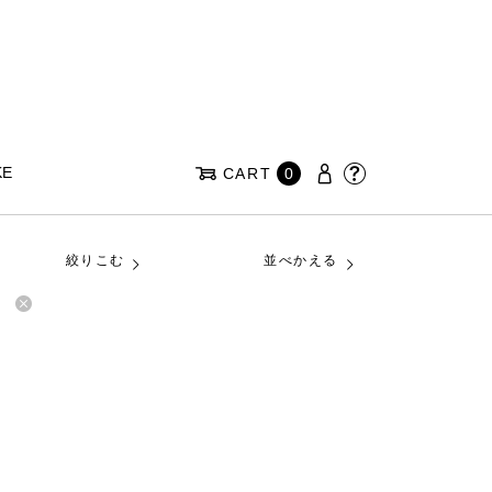
KE
CART
0
絞りこむ
並べかえる