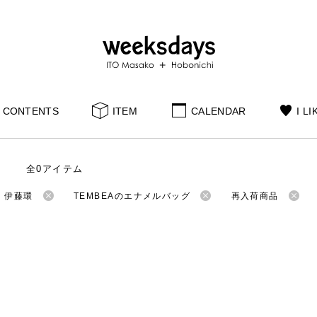
CONTENTS
ITEM
CALENDAR
I LI
全0アイテム
：伊藤環
TEMBEAのエナメルバッグ
再入荷商品