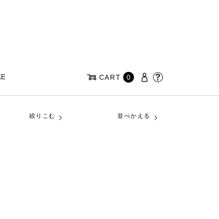
KE
CART
0
絞りこむ
並べかえる