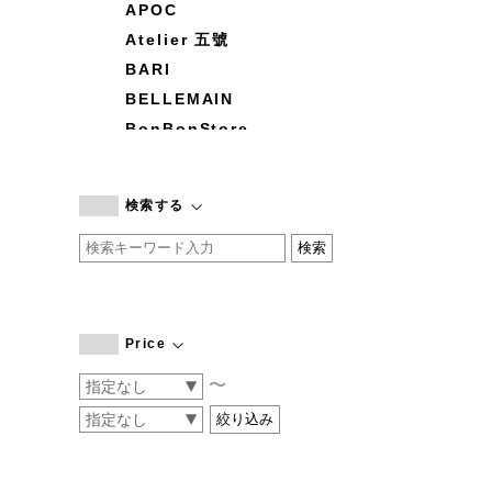
APOC
Atelier 五號
BARI
BELLEMAIN
BonBonStore
BOUQUET de L'UNE
branc branc
検索する
by basics
CATWORTH
chisaki
CI-VA
COGTHEBIGSMOKE
Price
cohan
〜
CONVERSE
DEAN & DELUCA
DRESS HERSELF
DUENDE