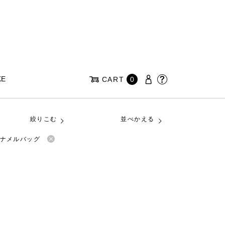
KE
CART
0
絞りこむ
並べかえる
エナメルバッグ