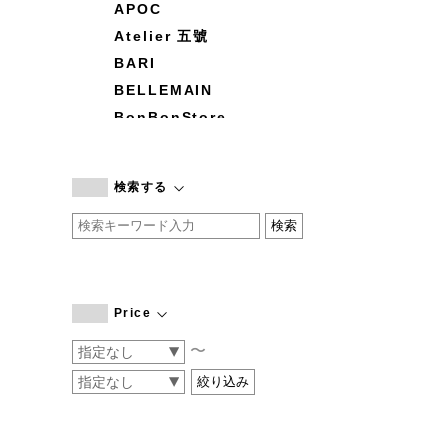
APOC
Atelier 五號
BARI
BELLEMAIN
BonBonStore
BOUQUET de L'UNE
branc branc
検索する
by basics
CATWORTH
chisaki
CI-VA
COGTHEBIGSMOKE
Price
cohan
〜
CONVERSE
DEAN & DELUCA
DRESS HERSELF
DUENDE