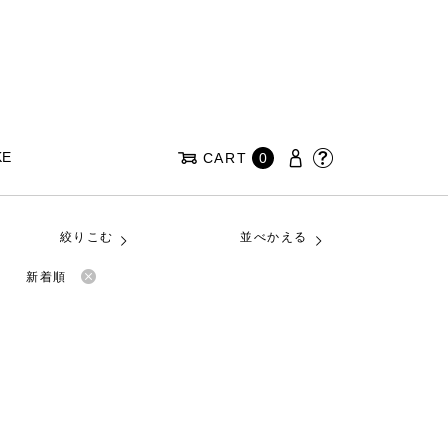
KE
CART
0
絞りこむ
並べかえる
新着順