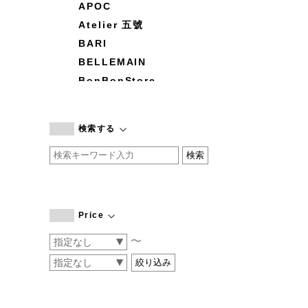
APOC
Atelier 五號
BARI
BELLEMAIN
BonBonStore
BOUQUET de L'UNE
branc branc
検索する
by basics
CATWORTH
chisaki
CI-VA
COGTHEBIGSMOKE
Price
cohan
〜
CONVERSE
DEAN & DELUCA
DRESS HERSELF
DUENDE