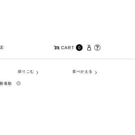
KE
CART
0
絞りこむ
並べかえる
新着順