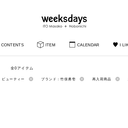
CONTENTS
ITEM
CALENDAR
I LI
全0アイテム
：ビューティー
ブランド：竹俣勇壱
再入荷商品