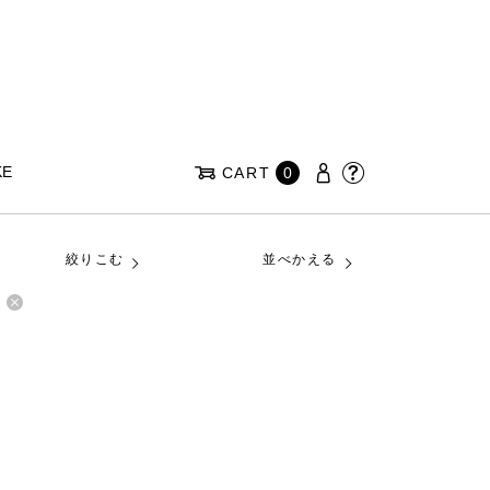
KE
CART
0
絞りこむ
並べかえる