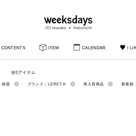
CONTENTS
ITEM
CALENDAR
I LI
全0アイテム
：雑貨
ブランド：LERET.H
再入荷商品
新着順