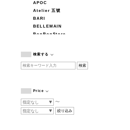
APOC
Atelier 五號
BARI
BELLEMAIN
BonBonStore
BOUQUET de L'UNE
branc branc
検索する
by basics
CATWORTH
chisaki
CI-VA
COGTHEBIGSMOKE
Price
cohan
〜
CONVERSE
DEAN & DELUCA
DRESS HERSELF
DUENDE