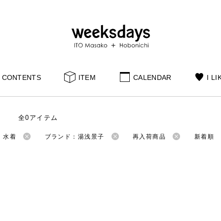
CONTENTS
ITEM
CALENDAR
I LI
全0アイテム
：水着
ブランド：湯浅景子
再入荷商品
新着順