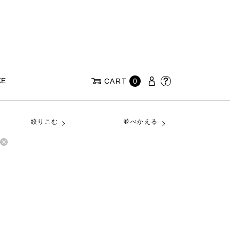
KE
CART
0
絞りこむ
並べかえる