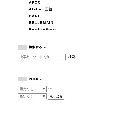
APOC
Atelier 五號
BARI
BELLEMAIN
BonBonStore
BOUQUET de L'UNE
branc branc
検索する
by basics
CATWORTH
chisaki
CI-VA
COGTHEBIGSMOKE
Price
cohan
〜
CONVERSE
DEAN & DELUCA
DRESS HERSELF
DUENDE